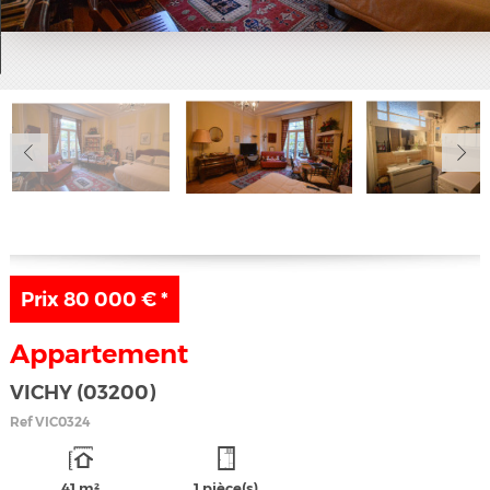
Ma sélection
0
Prix
80 000 €
*
Appartement
VICHY (03200)
Ref
VIC0324
41 m²
1 pièce(s)