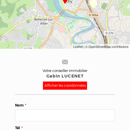
Leaflet
| © OpenStreetMap contributors
Votre conseiller immobilier
Gabin LUCENET
Afficher les coordonnées
Nom
*
Tél
*