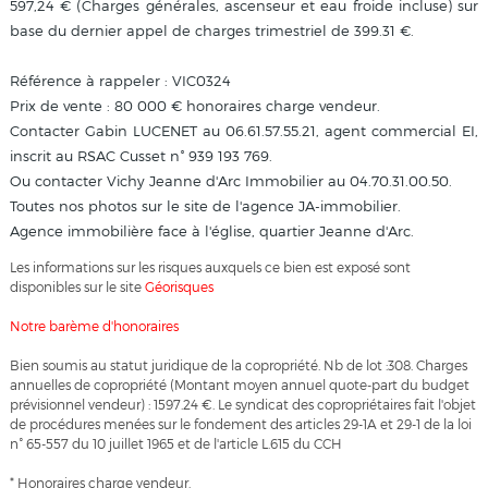
597,24 € (Charges générales, ascenseur et eau froide incluse) sur
base du dernier appel de charges trimestriel de 399.31 €.
Référence à rappeler : VIC0324
Prix de vente : 80 000 € honoraires charge vendeur.
Contacter Gabin LUCENET au 06.61.57.55.21, agent commercial EI,
inscrit au RSAC Cusset n° 939 193 769.
Ou contacter Vichy Jeanne d'Arc Immobilier au 04.70.31.00.50.
Toutes nos photos sur le site de l'agence JA-immobilier.
Agence immobilière face à l'église, quartier Jeanne d'Arc.
Les informations sur les risques auxquels ce bien est exposé sont
disponibles sur le site
Géorisques
Notre barème d'honoraires
Bien soumis au statut juridique de la copropriété. Nb de lot :308. Charges
annuelles de copropriété (Montant moyen annuel quote-part du budget
prévisionnel vendeur) : 1597.24 €. Le syndicat des copropriétaires fait l'objet
de procédures menées sur le fondement des articles 29-1A et 29-1 de la loi
n° 65-557 du 10 juillet 1965 et de l'article L.615 du CCH
* Honoraires charge vendeur.