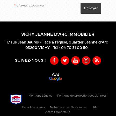
*
Champs obligatoires
VICHY JEANNE D'ARC IMMOBILIER
117 rue Jean Jaurès – Face à l'église, quartier Jeanne d'Arc
03200
VICHY
Tél :
04 70 31 00 50
SUIVEZ-NOUS !
Mentions Légales
Politique de protection des données
Gérer les cookies
Notre barème d'honoraires
Plan
Accès Propriétaire