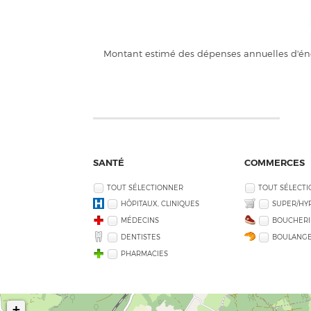
Montant estimé des dépenses annuelles d'éne
SANTÉ
COMMERCES
TOUT SÉLECTIONNER
TOUT SÉLECT
HÔPITAUX, CLINIQUES
SUPER/HY
MÉDECINS
BOUCHERI
DENTISTES
BOULANGE
PHARMACIES
+