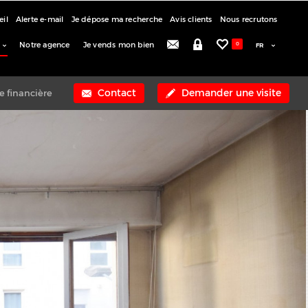
eil
Alerte e-mail
Je dépose ma recherche
Avis clients
Nous recrutons
Notre agence
Je vends mon bien
0
Contact
Demander une visite
e financière