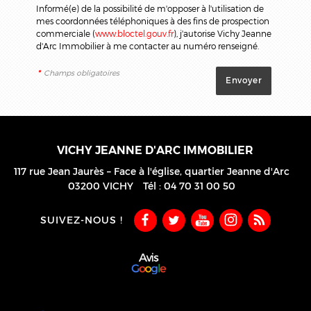
Informé(e) de la possibilité de m'opposer à l'utilisation de
mes coordonnées téléphoniques à des fins de prospection
commerciale (
www.bloctel.gouv.fr
), j'autorise Vichy Jeanne
d'Arc Immobilier à me contacter au numéro renseigné.
*
Champs obligatoires
VICHY JEANNE D'ARC IMMOBILIER
117 rue Jean Jaurès – Face à l'église, quartier Jeanne d'Arc
03200
VICHY
Tél :
04 70 31 00 50
SUIVEZ-NOUS !