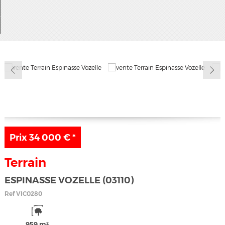
Ma sélection
0
Prix
34 000 €
*
Terrain
ESPINASSE VOZELLE (03110)
Ref
VIC0280
959 m²