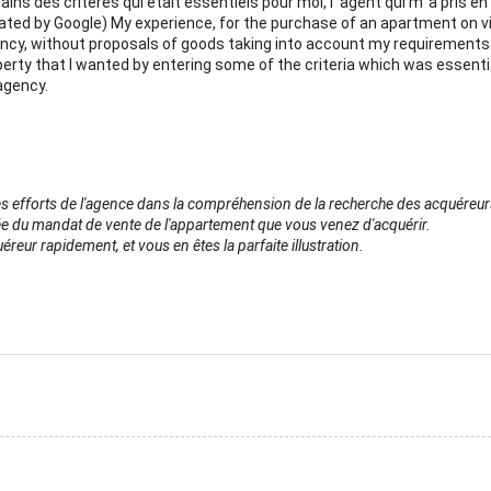
tains des critères qui était essentiels pour moi, l' agent qui m' a pris 
slated by Google) My experience, for the purchase of an apartment on v
ency, without proposals of goods taking into account my requirements 
erty that I wanted by entering some of the criteria which was essent
 agency.
s efforts de l'agence dans la compréhension de la recherche des acquéreur
ntrée du mandat de vente de l'appartement que vous venez d'acquérir.
eur rapidement, et vous en êtes la parfaite illustration.