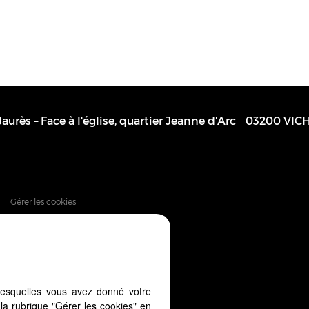
Jaurès – Face à l'église, quartier Jeanne d'Arc
03200
VIC
Gérer les cookies
lesquelles vous avez donné votre
 depuis votre PC, votre tablette ou
la rubrique "Gérer les cookies" en