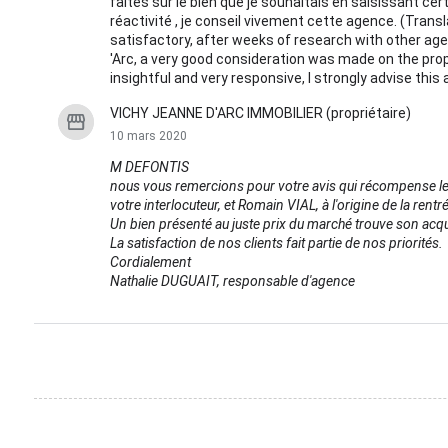
faites sur le bien que je souhaitais en saisissant cer
réactivité , je conseil vivement cette agence. (Tran
satisfactory, after weeks of research with other ag
'Arc, a very good consideration was made on the prop
insightful and very responsive, I strongly advise this
VICHY JEANNE D'ARC IMMOBILIER (propriétaire)
10 mars 2020
M DEFONTIS
nous vous remercions pour votre avis qui récompense le
votre interlocuteur, et Romain VIAL, à l'origine de la re
Un bien présenté au juste prix du marché trouve son acquér
La satisfaction de nos clients fait partie de nos priorités.
Cordialement
Nathalie DUGUAIT, responsable d'agence