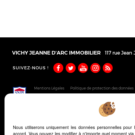
VICHY JEANNE D'ARC IMMOBILIER
117 rue Jean 
SUIVEZ-NOUS !
Mentions Légales
Politique de protection des données
Notre barème d'honoraires
Plan
Accès Propriétaire
Nous utiliserons uniquement les données personnelles pour 
Afin de vous offrir un confort de lecture permanent,
accord. Vous pouvez les modifier à n'importe quel moment via 