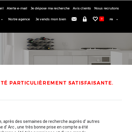
eil
Alerte e-mail
Je dépose ma recherche
Avis clients
Nous recrutons
Notre agence
Je vends mon bien
0
ÉTÉ PARTICULIÈREMENT SATISFAISANTE.
te, après des semaines de recherche auprès d' autres
e d' Arc , une très bonne prise en compte a été