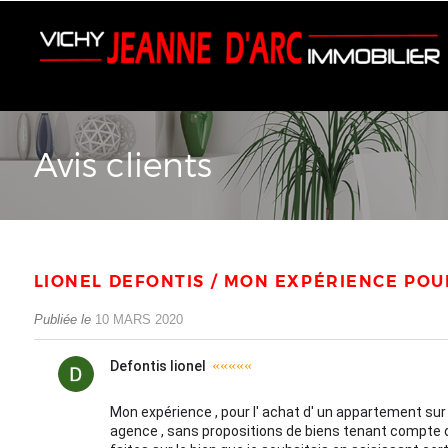
Avis clients
LIONEL DEFONTIS / MON EXPÉRIENCE POU
Publiée le
10 MARS 2020
«««««
Defontis lionel
Mon expérience , pour l' achat d' un appartement sur
agence , sans propositions de biens tenant compte de