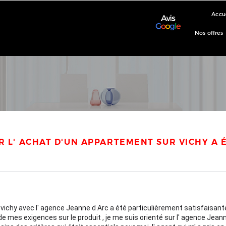
Accu
Nos offres
R L' ACHAT D'UN APPARTEMENT SUR VICHY A 
 vichy avec l' agence Jeanne d Arc a été particulièrement satisfaisan
 mes exigences sur le produit , je me suis orienté sur l' agence Jeann