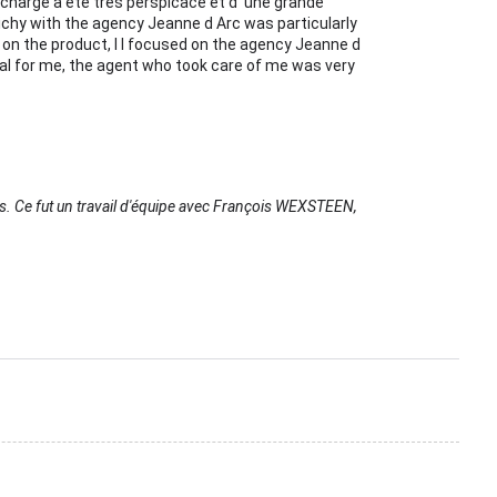
en charge a été très perspicace et d' une grande
ichy with the agency Jeanne d Arc was particularly
on the product, I I focused on the agency Jeanne d
ial for me, the agent who took care of me was very
s. Ce fut un travail d'équipe avec François WEXSTEEN,