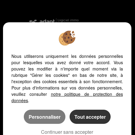
Logiciel immo
Création site internet immobilier
Référencement immobilier
Nous utiliserons uniquement les données personnelles
pour lesquelles vous avez donné votre accord. Vous
pouvez les modifier à n'importe quel moment via la
Vichy (03200)
rubrique "Gérer les cookies" en bas de notre site, à
Cusset (03300)
l'exception des cookies essentiels à son fonctionnement.
Creuzier Le Vieux (03300)
Pour plus d'informations sur vos données personnelles,
Le Vernet (03200)
veuillez consulter
notre politique de protection des
données
.
Abrest (03200)
Bellerive Sur Allier (03700)
Espinasse Vozelle (03110)
Personnaliser
Tout accepter
Saint Germain Des Fosses (03260)
Hauterive (03270)
Continuer sans accepter
Vendat (03110)