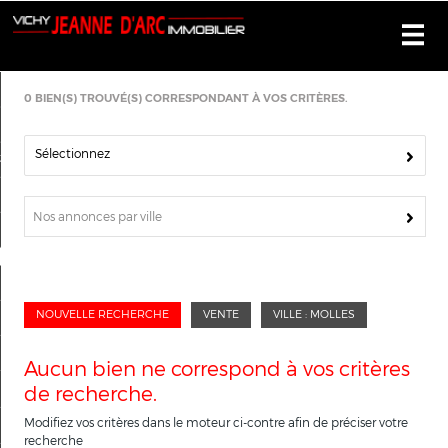
Accueil
0
BIEN(S) TROUVÉ(S) CORRESPONDANT À VOS CRITÈRES.
Alerte e-mail
Sélectionnez
Je dépose ma recherche
Avis clients
Nos annonces par ville
Nous recrutons
Nos offres
NOUVELLE RECHERCHE
VENTE
VILLE : MOLLES
Notre agence
Je vends mon bien
Aucun bien ne correspond à vos critères
de recherche.
Nous contacter
Modifiez vos critères dans le moteur ci-contre afin de préciser votre
Mon compte
recherche