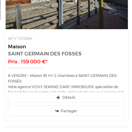
Ma sélection
0
ref. n° VIC0384
Maison
SAINT GERMAIN DES FOSSES
Prix : 159 000 €*
À VENDRE – Maison 95 m² 2 chambres à SAINT-GERMAIN-DES-
FOSSÉS
Votre agence VICHY JEANNE D’ARC IMMOBILIER, spécialiste de
l’immobilier sur le secteur de Vichy et les alentours, vous propose à la
Détails
vente cette belle...
Partager