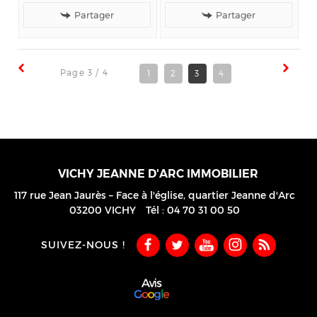
Vichy, avec un jardin.
Vichy.
Partager
Partager
LE QUARTIER :
LOCALISATION :
- Excellente localisation,...
- Quartier Jeanne d'Arc -...
Page 3 / 4
1
2
3
4
VICHY JEANNE D'ARC IMMOBILIER
117 rue Jean Jaurès – Face à l'église, quartier Jeanne d'Arc
03200
VICHY
Tél :
04 70 31 00 50
SUIVEZ-NOUS !