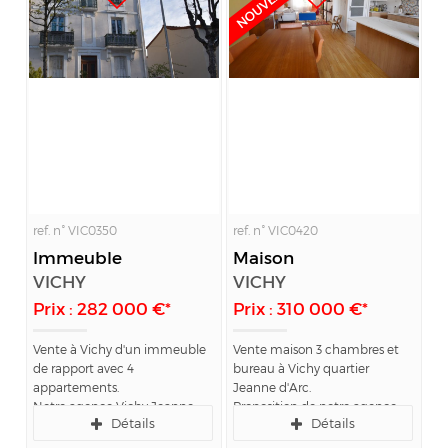
ref. n° VIC0350
ref. n° VIC0420
Immeuble
Maison
VICHY
VICHY
Prix : 282 000 €*
Prix : 310 000 €*
Vente à Vichy d'un immeuble
Vente maison 3 chambres et
de rapport avec 4
bureau à Vichy quartier
appartements.
Jeanne d'Arc.
Notre agence Vichy Jeanne
Proposition de notre agence
Détails
Détails
d'Arc Immobilier vous propose
Vichy Jeanne d'Arc Immobilier
cet immeuble à vendre dans
: maison de ville à vendre dans