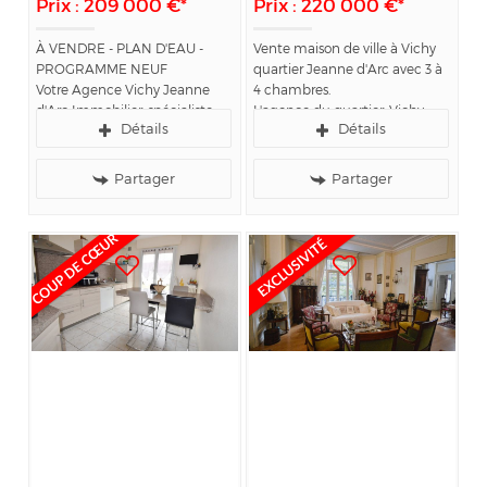
Prix : 209 000 €*
Prix : 220 000 €*
À VENDRE - PLAN D'EAU -
Vente maison de ville à Vichy
PROGRAMME NEUF
quartier Jeanne d'Arc avec 3 à
Votre Agence Vichy Jeanne
4 chambres.
d'Arc Immobilier, spécialiste
L'agence du quartier, Vichy
Détails
Détails
de l'immobilier sur le secteur
Jeanne d'Arc Immobilier, vous
de Vichy, vous propose à la
propose cette maison de ville
réservation les appartements
années 40 en vente au coeur
Partager
Partager
de ce...
de Jeanne d'Arc à...