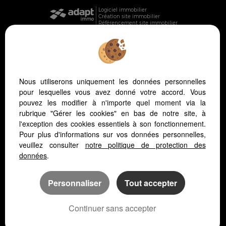
Logiciel immobilier
Création site immobilier
Référencement site immobilier
Nous utiliserons uniquement les données personnelles
pour lesquelles vous avez donné votre accord. Vous
Vichy (03200)
pouvez les modifier à n'importe quel moment via la
Cusset (03300)
rubrique "Gérer les cookies" en bas de notre site, à
Creuzier Le Vieux (03300)
l'exception des cookies essentiels à son fonctionnement.
Le Vernet (03200)
Pour plus d'informations sur vos données personnelles,
Abrest (03200)
veuillez consulter
notre politique de protection des
données
.
Bellerive Sur Allier (03700)
Le Mayet De Montagne (03250)
Hauterive (03270)
Personnaliser
Tout accepter
Vendat (03110)
Espinasse Vozelle (03110)
Continuer sans accepter
Saint Germain Des Fosses (03260)