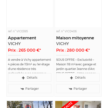
ref. n° VIC0395
ref. n° VIC0406
Appartement
Maison mitoyenne
VICHY
VICHY
Prix : 265 000 €*
Prix : 280 000 €*
A vendre à Vichy appartement
SOUS OFFRE – Exclusivité –
4 pièces de 113m² au 1er étage
Maison 118 m²avec garage et
d'une résidence très
jardin quartier Jeanne d’Arc
recherchée avec ascenseur.
SOUS OFFRE - Votre agence
Détails
Détails
L'agence VICHY JEANNE
VICHY JEANNE D’ARC
D'ARC IMMOBILIER,
IMMOBILIER, spécialiste de
spécialiste de l'immobilier sur
l’immobilier sur le secteur de
Partager
Partager
le secteur de Vichy, vous
Vichy, vous propose à la vente
propose un appartement de 4
en exclusivité...
pièces, de 113m², dans...