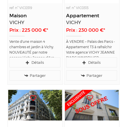
ref. n° VIC0319
ref. n° VIC0313
Maison
Appartement
VICHY
VICHY
Prix : 225 000 €*
Prix : 230 000 €*
Vente d'une maison 4
À VENDRE – Palais des Parcs -
chambres et jardin à Vichy.
Appartement T3 à rafraîchir
NOUVEAUTÉ par notre
Votre agence VICHY JEANNE
agence Vichy Jeanne d'Arc
D’ARC IMMOBILIER,
Détails
Détails
Immobilier : maison 4
spécialiste de l’immobilier sur
chambres à vendre à Vichy,
le secteur de Vichy, vous
avec jardin et garage.
propose à la vente en
Partager
Partager
exclusivité ce très bel...
LOCALISATION :
- Aux portes...