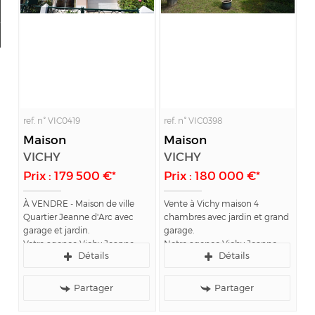
Ma sélection
0
ref. n° VIC0419
ref. n° VIC0398
Maison
Maison
VICHY
VICHY
Prix : 179 500 €*
Prix : 180 000 €*
À VENDRE - Maison de ville
Vente à Vichy maison 4
Quartier Jeanne d'Arc avec
chambres avec jardin et grand
garage et jardin.
garage.
Votre agence Vichy Jeanne
Notre agence Vichy Jeanne
Détails
Détails
d'Arc Immobilier, spécialiste
d'Arc Immobilier vous propose
de l'immobilier sur le secteur
cette maison à vendre à Vichy,
de Vichy, vous propose cette
quartier des Romains, proche
Partager
Partager
maison de ville, d'une
jeanne d'Arc et Marché...
superficie...